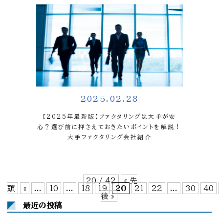
2025.02.28
【2025年最新版】ファクタリングは大手が安
心？選び前に押さえておきたいポイントを解説！
大手ファクタリング会社紹介
20 / 42
« 先
頭
«
...
10
...
18
19
20
21
22
...
30
40
後 »
最近の投稿