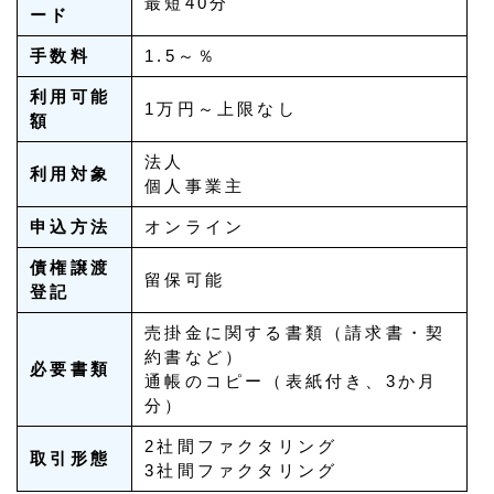
最短40分
ード
手数料
1.5～％
利用可能
1万円～上限なし
額
法人
利用対象
個人事業主
申込方法
オンライン
債権譲渡
留保可能
登記
売掛金に関する書類（請求書・契
約書など）
必要書類
通帳のコピー（表紙付き、3か月
分）
2社間ファクタリング
取引形態
3社間ファクタリング