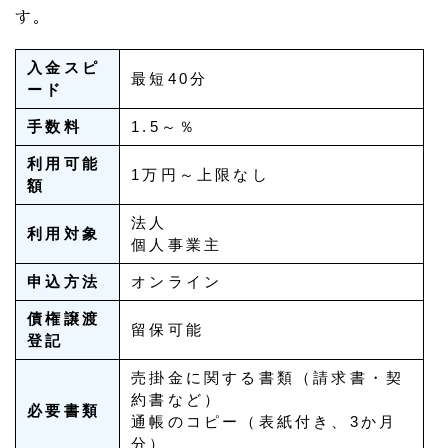
す。
入金スピ
最短40分
ード
手数料
1.5～％
利用可能
1万円～上限なし
額
法人
利用対象
個人事業主
申込方法
オンライン
債権譲渡
留保可能
登記
売掛金に関する書類（請求書・契
約書など）
必要書類
通帳のコピー（表紙付き、3か月
分）