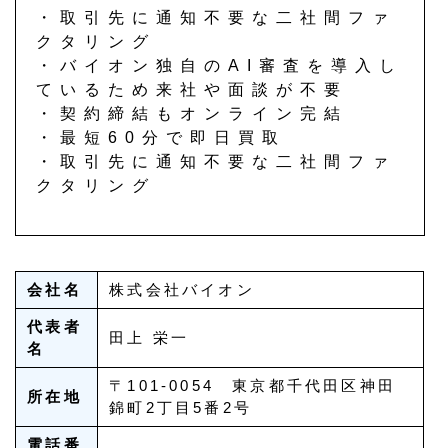
・取引先に通知不要な二社間ファ
クタリング
・バイオン独自のAI審査を導入し
ているため来社や面談が不要
・契約締結もオンライン完結
・最短60分で即日買取
・取引先に通知不要な二社間ファ
クタリング
会社名
株式会社バイオン
代表者
田上 栄一
名
〒101-0054 東京都千代田区神田
所在地
錦町2丁目5番2号
電話番