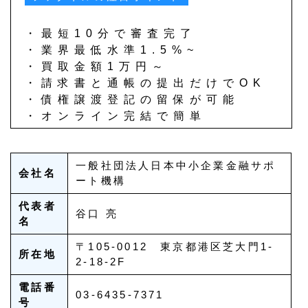
・最短10分で審査完了
・業界最低水準1.5%~
・買取金額1万円～
・請求書と通帳の提出だけでOK
・債権譲渡登記の留保が可能
・オンライン完結で簡単
一般社団法人日本中小企業金融サポ
会社名
ート機構
代表者
谷口 亮
名
〒105-0012 東京都港区芝大門1-
所在地
2-18-2F
電話番
03-6435-7371
号