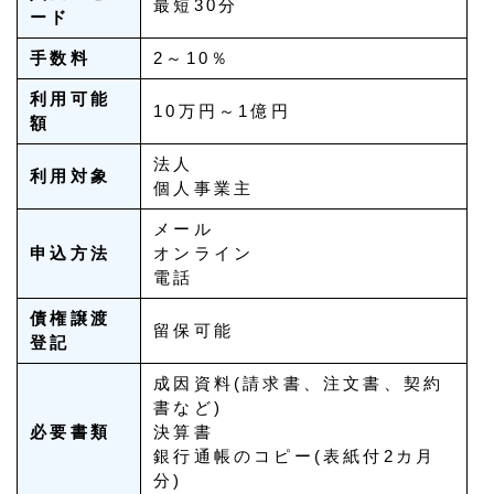
最短30分
ード
手数料
2～10％
利用可能
10万円～1億円
額
法人
利用対象
個人事業主
メール
申込方法
オンライン
電話
債権譲渡
留保可能
登記
成因資料(請求書、注文書、契約
書など)
必要書類
決算書
銀行通帳のコピー(表紙付2カ月
分)