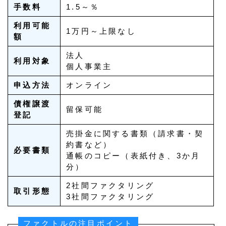
手数料
1.5～％
利用可能
1万円～上限なし
額
法人
利用対象
個人事業主
申込方法
オンライン
債権譲渡
留保可能
登記
売掛金に関する書類（請求書・契
約書など）
必要書類
通帳のコピー（表紙付き、3か月
分）
2社間ファクタリング
取引形態
3社間ファクタリング
ファクトルの注目ポイント