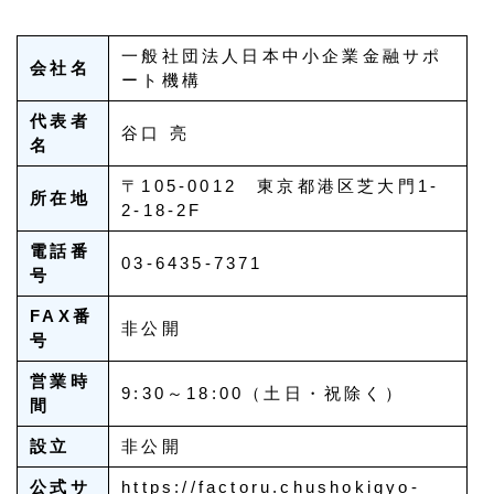
一般社団法人日本中小企業金融サポ
会社名
ート機構
代表者
谷口 亮
名
〒105-0012 東京都港区芝大門1-
所在地
2-18-2F
電話番
03-6435-7371
号
FAX番
非公開
号
営業時
9:30～18:00（土日・祝除く）
間
設立
非公開
公式サ
https://factoru.chushokigyo-