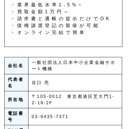
・業界最低水準1.5%~
・買取金額1万円～
・請求書と通帳の提出だけでOK
・債権譲渡登記の留保が可能
・オンライン完結で簡単
一般社団法人日本中小企業金融サポ
会社名
ート機構
代表者
谷口 亮
名
〒105-0012 東京都港区芝大門1-
所在地
2-18-2F
電話番
03-6435-7371
号