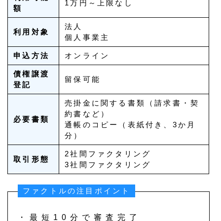
1万円～上限なし
額
法人
利用対象
個人事業主
申込方法
オンライン
債権譲渡
留保可能
登記
売掛金に関する書類（請求書・契
約書など）
必要書類
通帳のコピー（表紙付き、3か月
分）
2社間ファクタリング
取引形態
3社間ファクタリング
ファクトルの注目ポイント
・最短10分で審査完了