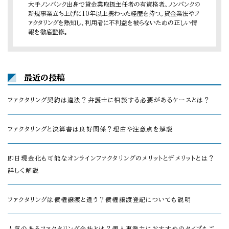
大手ノンバンク出身で貸金業取扱主任者の有資格者。ノンバンクの
新規事業立ち上げに10年以上携わった経歴を持つ。貸金業法やフ
ァクタリングを熟知し、利用者に不利益を被らないための正しい情
報を徹底監修。
最近の投稿
ファクタリング契約は違法？弁護士に相談する必要があるケースとは？
ファクタリングと決算書は良好関係？理由や注意点を解説
即日現金化も可能なオンラインファクタリングのメリットとデメリットとは？
詳しく解説
ファクタリングは債権譲渡と違う？債権譲渡登記についても説明
人気のあるファクタリング会社とは？個人事業主におすすめのタイプもご