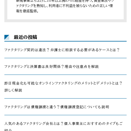
新規事業立ち上げに10年以上携わった経歴を持つ。貸金業法やフ
ァクタリングを熟知し、利用者に不利益を被らないための正しい情
報を徹底監修。
最近の投稿
ファクタリング契約は違法？弁護士に相談する必要があるケースとは？
ファクタリングと決算書は良好関係？理由や注意点を解説
即日現金化も可能なオンラインファクタリングのメリットとデメリットとは？
詳しく解説
ファクタリングは債権譲渡と違う？債権譲渡登記についても説明
人気のあるファクタリング会社とは？個人事業主におすすめのタイプもご
紹介