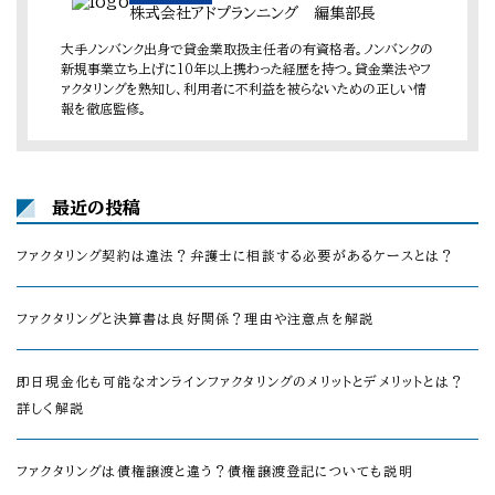
株式会社アドプランニング 編集部長
大手ノンバンク出身で貸金業取扱主任者の有資格者。ノンバンクの
新規事業立ち上げに10年以上携わった経歴を持つ。貸金業法やフ
ァクタリングを熟知し、利用者に不利益を被らないための正しい情
報を徹底監修。
最近の投稿
ファクタリング契約は違法？弁護士に相談する必要があるケースとは？
ファクタリングと決算書は良好関係？理由や注意点を解説
即日現金化も可能なオンラインファクタリングのメリットとデメリットとは？
詳しく解説
ファクタリングは債権譲渡と違う？債権譲渡登記についても説明