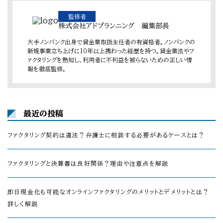
監修者
株式会社アドプランニング 編集部長
大手ノンバンク出身で貸金業取扱主任者の有資格者。ノンバンクの
新規事業立ち上げに10年以上携わった経歴を持つ。貸金業法やフ
ァクタリングを熟知し、利用者に不利益を被らないための正しい情
報を徹底監修。
最近の投稿
ファクタリング契約は違法？弁護士に相談する必要があるケースとは？
ファクタリングと決算書は良好関係？理由や注意点を解説
即日現金化も可能なオンラインファクタリングのメリットとデメリットとは？
詳しく解説